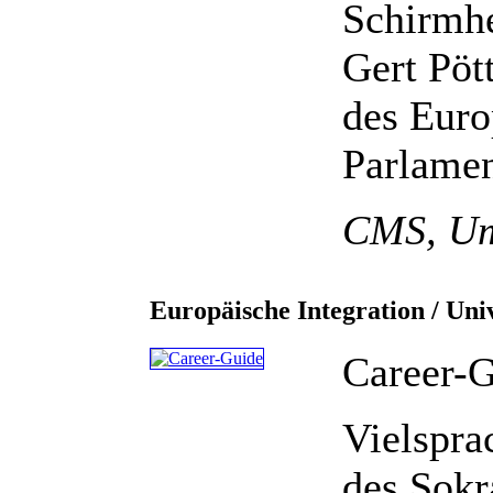
Schirmhe
Gert Pöt
des Euro
Parlamen
CMS, Um
Europäische Integration / Uni
Career-G
Vielspr
des Sokr