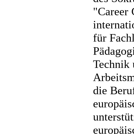
"Career 
internat
für Fach
Pädagogi
Technik 
Arbeitsma
die Beru
europäis
unterstü
europäis